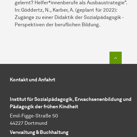
gelernt? Helfer*innenberufe als Ausbaustrategie".
In: Göddertz, N., Karber, A. (geplant für 2022):
Zugänge zu einer Didaktik der Sozialpädagogik -
Perspektiven der beruflichen Bildung.
Zum Seit
Kontakt und Anfahrt
Institut für Sozialpädagogik, Erwachsenenbildung und
Pädagogik der frühen Kindheit
Emil-Figge-Straße 50
44227 Dortmund
Verwaltung & Buchhaltung